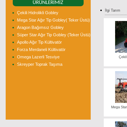
ÜRÜNLERİMİZ
İlgi Tarım
Çekili Hidrolikli Gobley
Mega Star Ağır Tip Gobley( Teker Üstü)
Aragon Bağımsız Gobley
Süper Star Ağır Tip Gobley (Teker Üstü)
Apollo Ağır Tip Kültivatör
Forza Merdaneli Kültivatör
Omega Lazerli Tesviye
Çekil
Skreyper Toprak Taşıma
Mega Star 