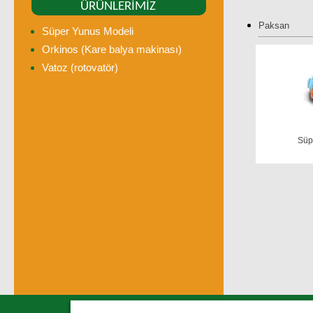
ÜRÜNLERİMİZ
Paksan
Süper Yunus Modeli
Orkinos (Kare balya makinası)
Vatoz (rotovatör)
Süp