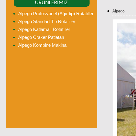
ÜRÜNLERİMİZ
Alpego
Alpego Profosyonel (Ağır tip) Rotatiller
Alpego Standart Tip Rotatiller
Alpego Katlamalı Rotatiller
Alpego Craker Patlatan
Alpego Kombine Makina