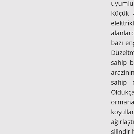
uyumlu 
Küçük a
elektrik
alanlar
bazı en
Düzeltme
sahip b
arazini
sahip 
Oldukça
ormanal
koşulla
ağırlaş
silindir