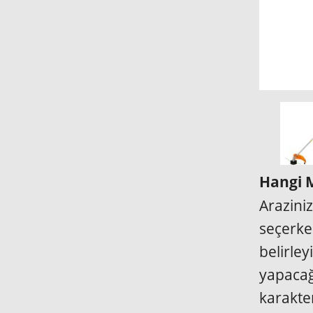
Hangi M
Arazini
seçerk
belirl
yapacağ
karakte